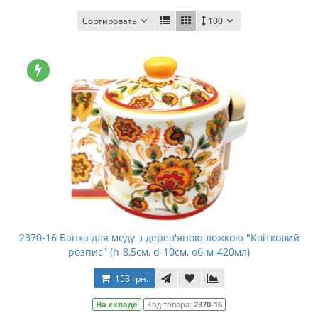
Сортировать
100
2370-16 Банка для меду з дерев'яною ложкою "Квітковий
розпис" (h-8,5см, d-10см, об-м-420мл)
153 грн.
На складе
Код товара:
2370-16