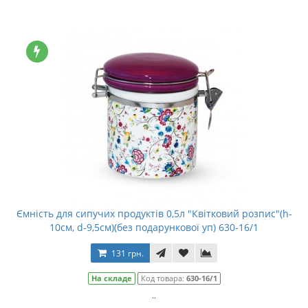
Ємність для сипучих продуктів 0,5л "Квітковий розпис"(h-
10см, d-9,5см)(без подарункової уп) 630-16/1
131 грн.
На складе
Код товара:
630-16/1
..