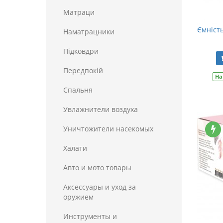
Матраци
Ємність
Наматрацники
Пiдковдри
Передпокій
На
Спальня
Увлажнители воздуха
Уничтожители насекомых
Халати
Авто и мото товары
Аксессуары и уход за
оружием
Инструменты и