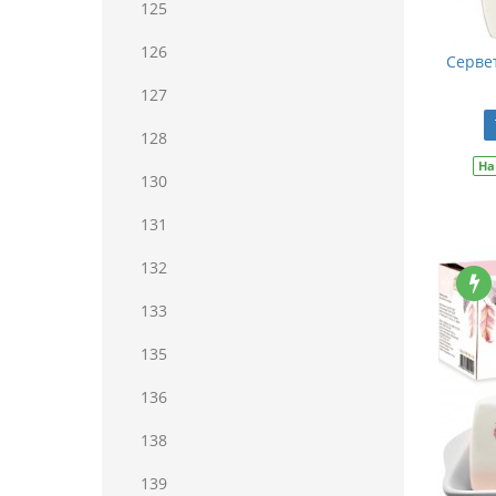
125
126
Серве
127
128
На
130
131
132
133
135
136
138
139