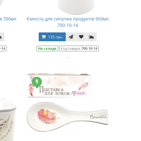
ів 700мл
Ємність для сипучих продуктів 950мл
700-10-14
135 грн.
-14
На складе
Код товара:
700-10-14
..