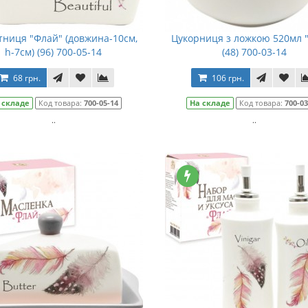
тниця "Флай" (довжина-10см,
Цукорниця з ложкою 520мл 
h-7см) (96) 700-05-14
(48) 700-03-14
68 грн.
106 грн.
 складе
Код товара:
700-05-14
На складе
Код товара:
700-03
..
..