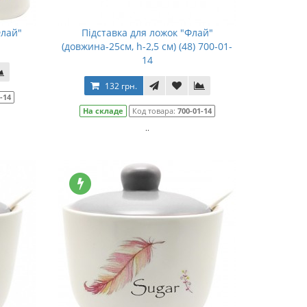
Флай"
Підставка для ложок "Флай"
(довжина-25см, h-2,5 см) (48) 700-01-
14
132 грн.
-14
На складе
Код товара:
700-01-14
..