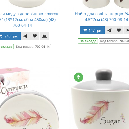
для меду з дерев'яною ложкою
Набір для солі та перцю "
" (13*12см, об-м-450мл) (48)
4,5*7см (48) 700-08-14
700-04-14
147 грн.
248 грн.
На складе
Код товара:
700-08
 складе
Код товара:
700-04-14
..
..