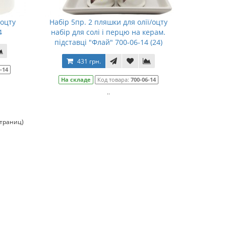
/оцту
Набір 5пр. 2 пляшки для олії/оцту
4
набір для солі і перцю на керам.
підставці "Флай" 700-06-14 (24)
431 грн.
-14
На складе
Код товара:
700-06-14
..
страниц)