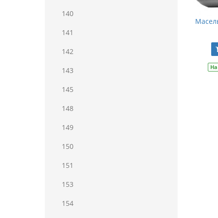
140
Масель
141
142
На
143
145
148
149
150
151
153
154