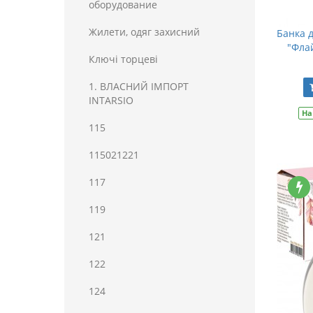
оборудование
Жилети, одяг захисний
Банка 
"Флай
Ключі торцеві
1. ВЛАСНИЙ ІМПОРТ
INTARSIO
На
115
115021221
117
119
121
122
124