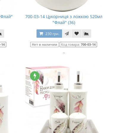
"Флай"
700-03-14 Цукорниця з ложкою 520мл
"Флай" (36)
230 грн.
-14
Нет в наличии
Код товара:
700-03-14
..