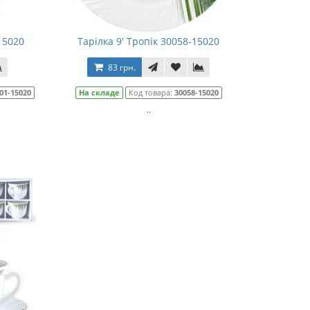
15020
Тарілка 9' Тропік 30058-15020
83 грн.
01-15020
На складе
Код товара:
30058-15020
..