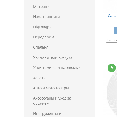
Матраци
Сала
Наматрацники
Пiдковдри
Передпокій
Нет в
Спальня
Увлажнители воздуха
Уничтожители насекомых
Халати
Авто и мото товары
Аксессуары и уход за
оружием
Инструменты и