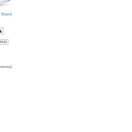
190мл)
5020
траниц)