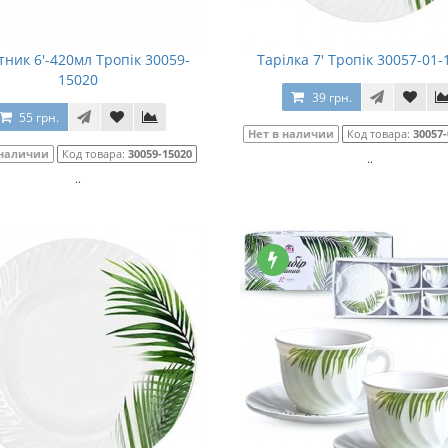
тник 6'-420мл Тропік 30059-
Тарілка 7' Тропік 30057-01-
15020
39 грн.
55 грн.
Нет в наличии
Код товара:
30057-
 наличии
Код товара:
30059-15020
..
..