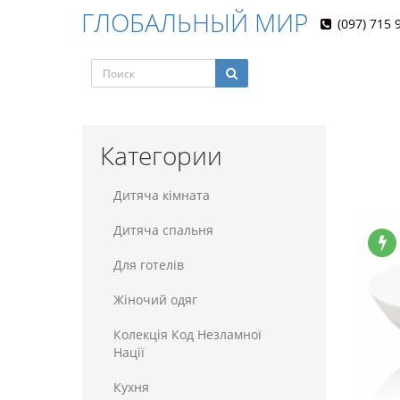
ГЛОБАЛЬНЫЙ МИР
(097) 715 
Категории
Дитяча кімната
Дитяча спальня
Для готелiв
Жіночий одяг
Колекція Код Незламної
Нації
Кухня