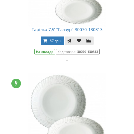
Тарілка 7,5' "Глазур" 30070-130313
67 грн.
На складе
Код товара:
30070-130313
..