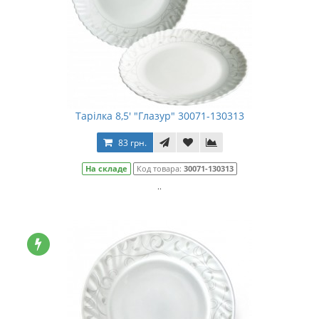
Тарілка 8,5' "Глазур" 30071-130313
83 грн.
На складе
Код товара:
30071-130313
..