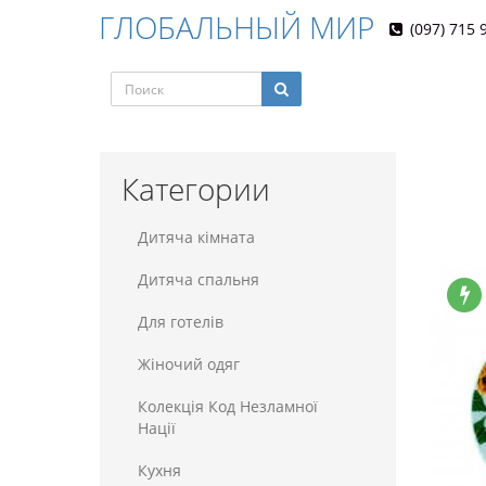
ГЛОБАЛЬНЫЙ МИР
(097) 715 
Категории
Дитяча кімната
Дитяча спальня
Для готелiв
Жіночий одяг
Колекція Код Незламної
Нації
Кухня