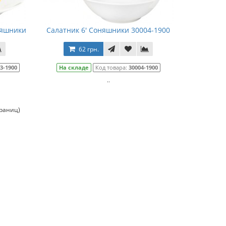
няшники
Салатник 6' Соняшники 30004-1900
62 грн.
3-1900
На складе
Код товара:
30004-1900
..
траниц)