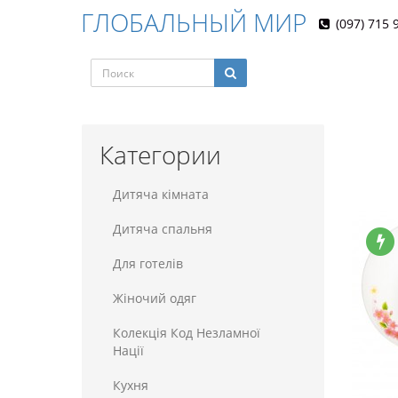
ГЛОБАЛЬНЫЙ МИР
(097) 715 
Категории
Дитяча кімната
Дитяча спальня
Для готелiв
Жіночий одяг
Колекція Код Незламної
Нації
Кухня