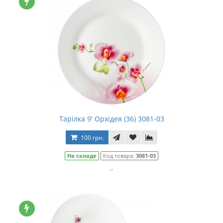
Тарілка 9' Орхідея (36) 3081-03
100 грн.
На складе
Код товара:
3081-03
..