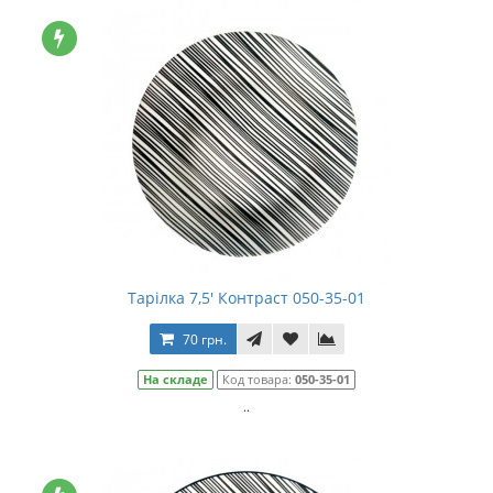
Тарілка 7,5' Контраст 050-35-01
70 грн.
На складе
Код товара:
050-35-01
..