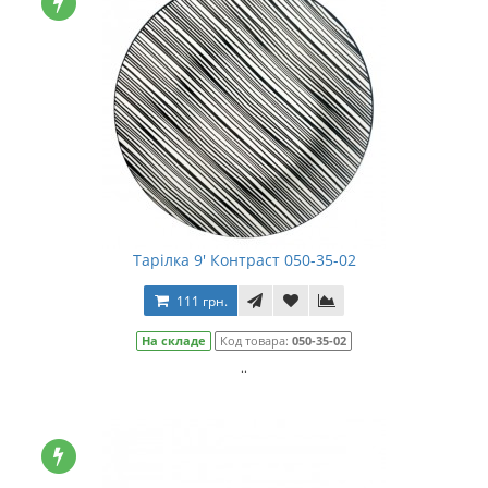
Тарілка 9' Контраст 050-35-02
111 грн.
На складе
Код товара:
050-35-02
..