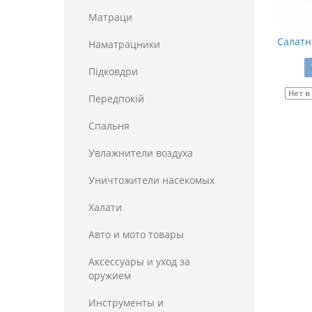
Матраци
Салатн
Наматрацники
Пiдковдри
Нет в
Передпокій
Спальня
Увлажнители воздуха
Уничтожители насекомых
Халати
Авто и мото товары
Аксессуары и уход за
оружием
Инструменты и