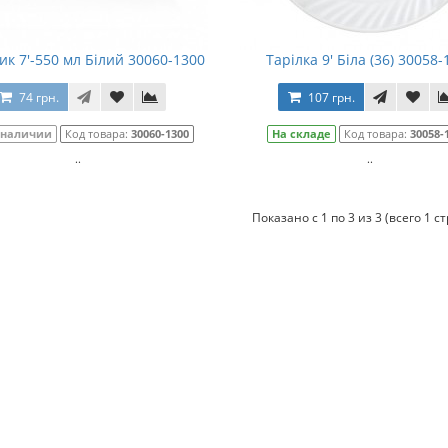
ик 7'-550 мл Білий 30060-1300
Тарілка 9' Біла (36) 30058-
74 грн.
107 грн.
 наличии
Код товара:
30060-1300
На складе
Код товара:
30058-
..
..
Показано с 1 по 3 из 3 (всего 1 с