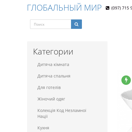
ГЛОБАЛЬНЫЙ МИР
(097) 715 
Категории
Дитяча кімната
Дитяча спальня
Для готелiв
Жіночий одяг
Колекція Код Незламної
Нації
Кухня