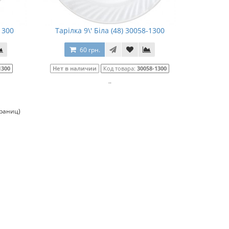
1300
Тарілка 9\' Біла (48) 30058-1300
60 грн.
1300
Нет в наличии
Код товара:
30058-1300
..
траниц)