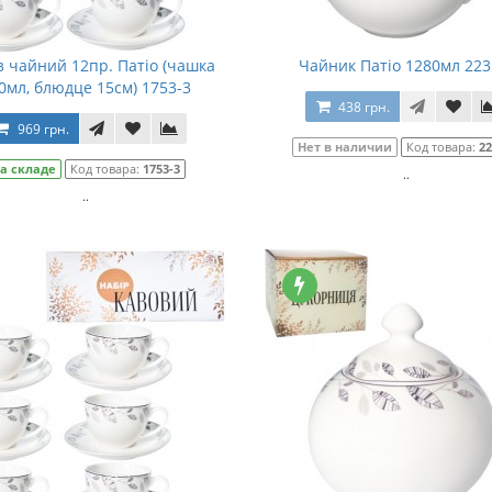
з чайний 12пр. Патіо (чашка
Чайник Патіо 1280мл 223
0мл, блюдце 15см) 1753-3
438 грн.
969 грн.
Нет в наличии
Код товара:
22
а складе
Код товара:
1753-3
..
..