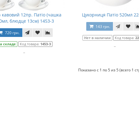
з кавовий 12пр. Патіо (чашка
Цукорниця Патіо 520мл 22
0мл, блюдце 13см) 1453-3
143 грн.
720 грн.
Нет в наличии
Код товара:
22
а складе
Код товара:
1453-3
..
..
Показано с 1 по 5 из 5 (всего 1 с