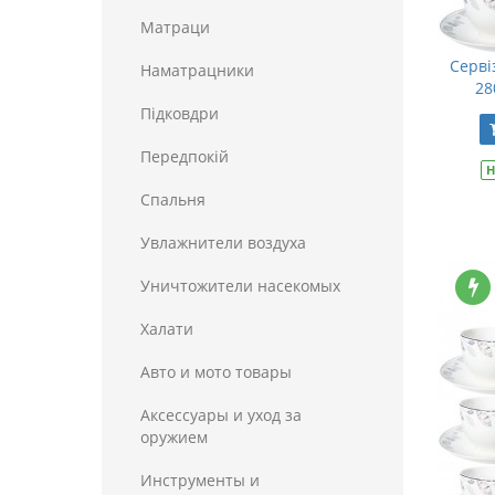
Матраци
Серві
Наматрацники
28
Пiдковдри
Передпокій
Н
Спальня
Увлажнители воздуха
Уничтожители насекомых
Халати
Авто и мото товары
Аксессуары и уход за
оружием
Инструменты и