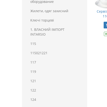
оборудование
Жилети, одяг захисний
Серві
11
Ключі торцеві
1. ВЛАСНИЙ ІМПОРТ
INTARSIO
Н
115
115021221
117
119
121
122
124