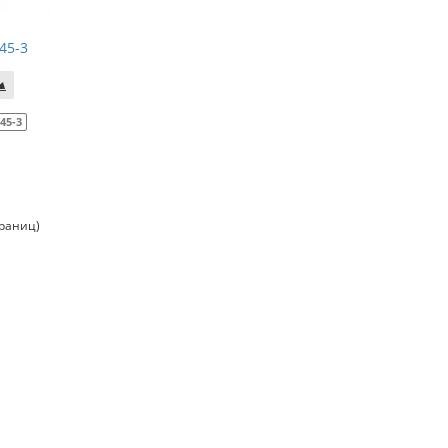
45-3
45-3
траниц)