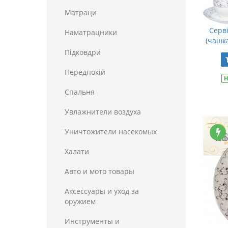
Матраци
Серві
Наматрацники
(чашк
Пiдковдри
Передпокій
Н
Спальня
Увлажнители воздуха
Уничтожители насекомых
Халати
Авто и мото товары
Аксессуары и уход за
оружием
Инструменты и