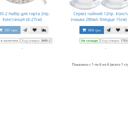
85-2 Набір для торта 2пр.
Сервіз чайний 12пр. Конст
Констанція (d-27см)
(чашка 280мл, блюдце 15см) 
301 грн.
969 грн.
 в наличии
Код товара:
3085-2
На складе
Код товара:
1753
..
..
Показано с 1 по 6 из 6 (всего 1 с