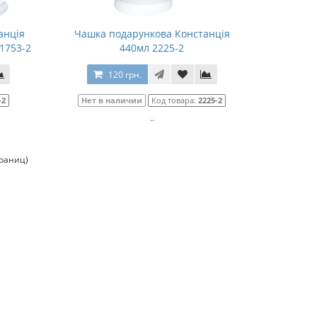
анція
Чашка подарункова Констанція
1753-2
440мл 2225-2
120 грн.
-2
Нет в наличии
Код товара:
2225-2
..
траниц)