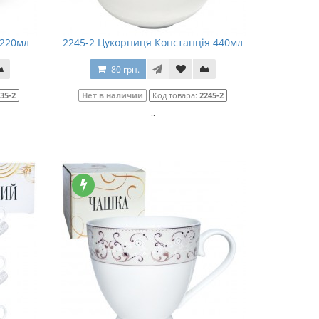
1220мл
2245-2 Цукорниця Констанція 440мл
80 грн.
35-2
Нет в наличии
Код товара:
2245-2
..