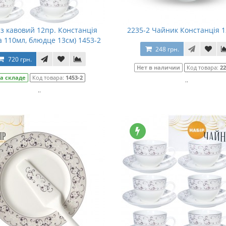
з кавовий 12пр. Констанція
2235-2 Чайник Констанція 
а 110мл, блюдце 13см) 1453-2
248 грн.
720 грн.
Нет в наличии
Код товара:
22
а складе
Код товара:
1453-2
..
..