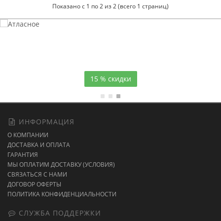
Показано с 1 по 2 из 2 (всего 1 страниц)
Атласное
темно-синее постельное белье
15 % скидки
ИНФОРМАЦИЯ
О КОМПАНИИ
ДОСТАВКА И ОПЛАТА
ГАРАНТИЯ
МЫ ОПЛАТИМ ДОСТАВКУ (УСЛОВИЯ)
СВЯЗАТЬСЯ С НАМИ
ДОГОВОР ОФЕРТЫ
ПОЛИТИКА КОНФИДЕНЦИАЛЬНОСТИ
СЛУЖБА ПОДДЕРЖКИ