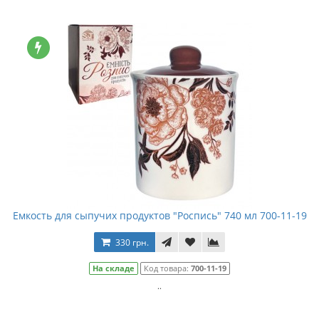
Емкость для сыпучих продуктов "Роспись" 740 мл 700-11-19
330 грн.
На складе
Код товара:
700-11-19
..