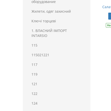
оборудование
Сала
Жилети, одяг захисний
Ключі торцеві
На
1. ВЛАСНИЙ ІМПОРТ
INTARSIO
115
115021221
117
119
121
122
124