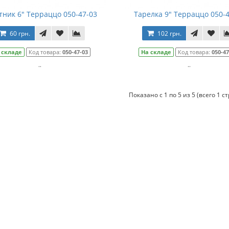
тник 6" Терраццо 050-47-03
Тарелка 9" Терраццо 050-
60 грн.
102 грн.
 складе
Код товара:
050-47-03
На складе
Код товара:
050-47
..
..
Показано с 1 по 5 из 5 (всего 1 с