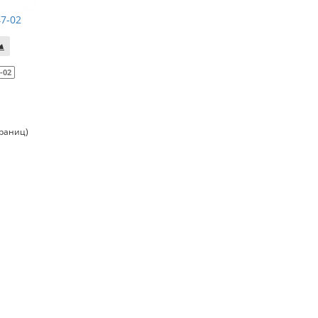
47-02
-02
траниц)