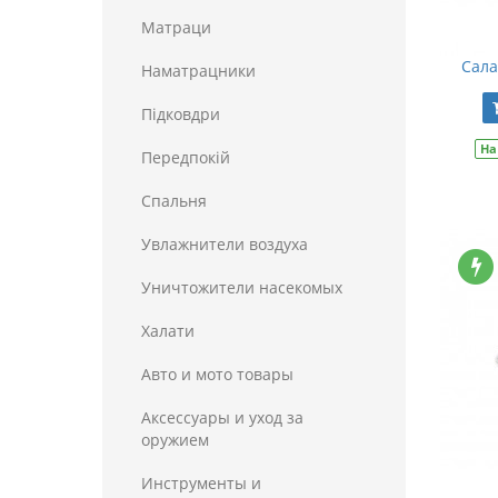
Матраци
Сала
Наматрацники
Пiдковдри
На
Передпокій
Спальня
Увлажнители воздуха
Уничтожители насекомых
Халати
Авто и мото товары
Аксессуары и уход за
оружием
Инструменты и