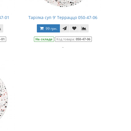
47-01
Тарілка суп 9' Терраццо 050-47-06
99 грн.
-01
На складе
Код товара:
050-47-06
..