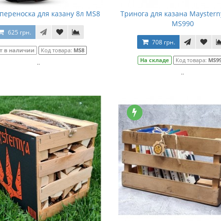
переноска для казану 8л MS8
Тринога для казана Maystern
MS990
625 грн.
708 грн.
т в наличии
Код товара:
MS8
На складе
Код товара:
MS9
..
..