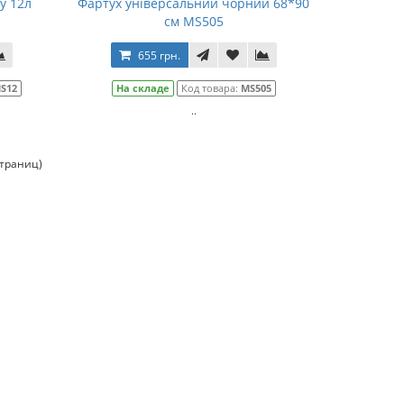
у 12л
Фартух універсальний чорний 68*90
см MS505
655 грн.
S12
На складе
Код товара:
MS505
..
страниц)