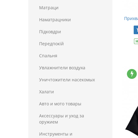
Матраци
Прихв
Наматрацники
Пiдковдри
Н
Передпокій
Спальня
Увлажнители воздуха
Уничтожители насекомых
Халати
Авто и мото товары
Аксессуары и уход за
оружием
Инструменты и