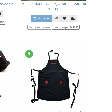
28*22 см
MS330 Підставка під казан на мангал
"БеПа"
425 грн.
950
Нет в наличии
Код товара:
MS330
..