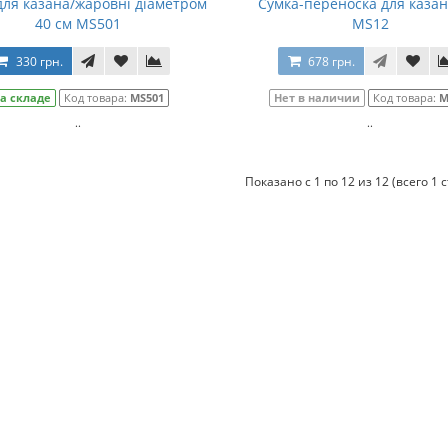
для казана/жаровні діаметром
Сумка-переноска для казан
40 см MS501
MS12
330 грн.
678 грн.
а складе
Код товара:
MS501
Нет в наличии
Код товара:
M
..
..
Показано с 1 по 12 из 12 (всего 1 