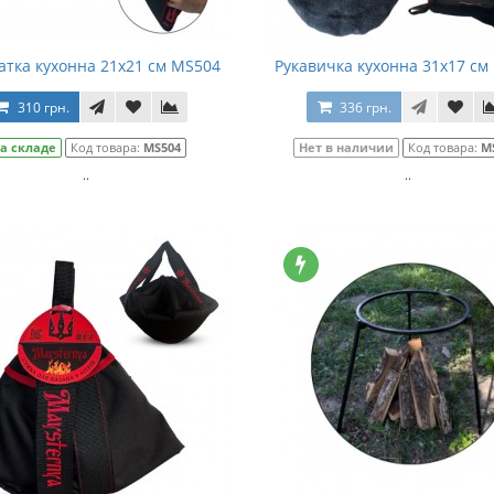
атка кухонна 21х21 см MS504
Рукавичка кухонна 31х17 см
310 грн.
336 грн.
а складе
Код товара:
MS504
Нет в наличии
Код товара:
M
..
..