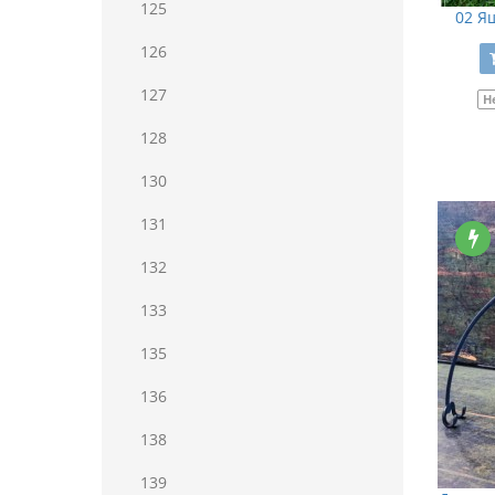
125
02 Я
126
127
Н
128
130
131
132
133
135
136
138
139