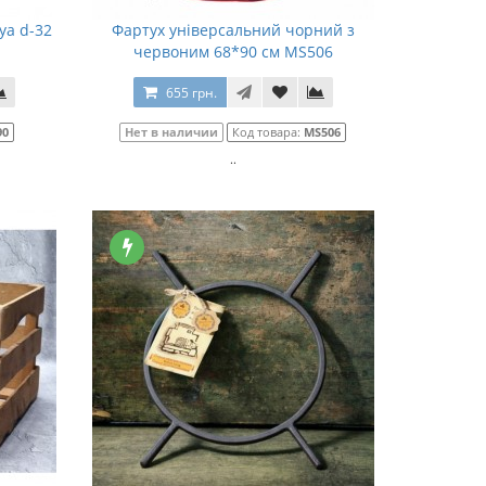
ya d-32
Фартух універсальний чорний з
червоним 68*90 см MS506
655 грн.
90
Нет в наличии
Код товара:
MS506
..