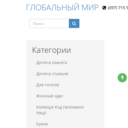
ГЛОБАЛЬНЫЙ МИР
(097) 715 
Категории
Дитяча кімната
Дитяча спальня
Для готелiв
Жіночий одяг
Колекція Код Незламної
Нації
Кухня