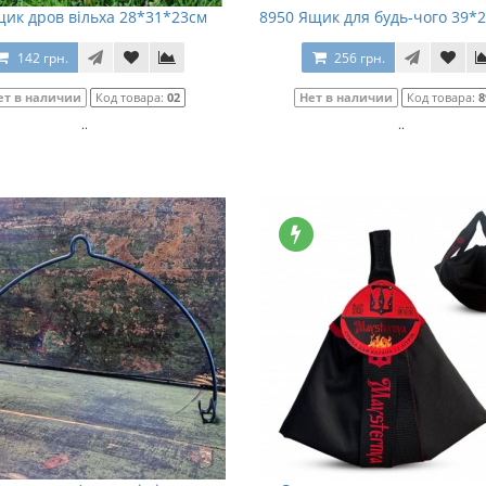
щик дров вільха 28*31*23см
8950 Ящик для будь-чого 39*
142 грн.
256 грн.
ет в наличии
Код товара:
02
Нет в наличии
Код товара:
8
..
..