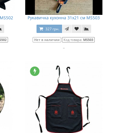
 MS502
Рукавичка кухонна 31х21 см MS503
327 грн.
S502
Нет в наличии
Код товара:
MS503
..