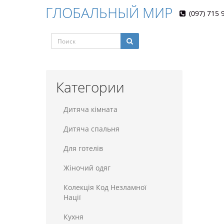
ГЛОБАЛЬНЫЙ МИР
(097) 715 
Категории
Дитяча кімната
Дитяча спальня
Для готелiв
Жіночий одяг
Колекція Код Незламної
Нації
Кухня