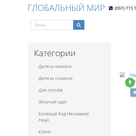
ГЛОБАЛЬНЫЙ МИР
(097) 715 
Категории
Дитяча кімната
Дитяча спальня
Пли
Для готелiв
Жіночий одяг
Колекція Код Незламної
Нації
Кухня