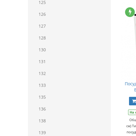
125
126
127
128
130
131
132
Посу
133
135
136
На 
Общ
138
см) Т
139
посуд