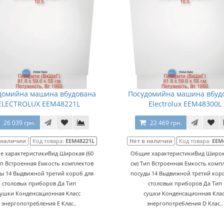
домийна машина вбудована
Посудомийна машина вбуд
ELECTROLUX EEM48221L
Electrolux EEM48300L
26 039 грн.
22 469 грн.
 наличии
Код товара:
EEM48221L
Нет в наличии
Код товара:
EEM
 характеристикиВид Широкая (60
Общие характеристикиВид Широк
ип Встроенная Емкость комплектов
см) Тип Встроенная Емкость комп
ы 14 Выдвижной третий короб для
посуды 14 Выдвижной третий кор
столовых приборов Да Тип
столовых приборов Да Тип
сушки Конденсационная Класс
сушки Конденсационная Клас
энергопотребления E Клас..
энергопотребления D Клас..