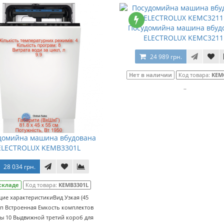
Посудомийна машина вбуд
ELECTROLUX KEMC3211
24 989 грн.
Нет в наличии
Код товара:
KEM
..
домийна машина вбудована
ELECTROLUX KEMB3301L
28 034 грн.
складе
Код товара:
KEMB3301L
ие характеристикиВид Узкая (45
ип Встроенная Емкость комплектов
ы 10 Выдвижной третий короб для