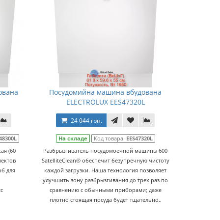
ована
Посудомийна машина вбудована
ELECTROLUX EES47320L
24 044 грн.
48300L
На складе
Код товара:
EES47320L
ая (60
Разбрызгиватель посудомоечной машины 600
лектов
SatelliteClean® обеспечит безупречную чистоту
об для
каждой загрузки. Наша технология позволяет
улучшить зону разбрызгивания до трех раз по
с
сравнению с обычными приборами; даже
плотно стоящая посуда будет тщательно..