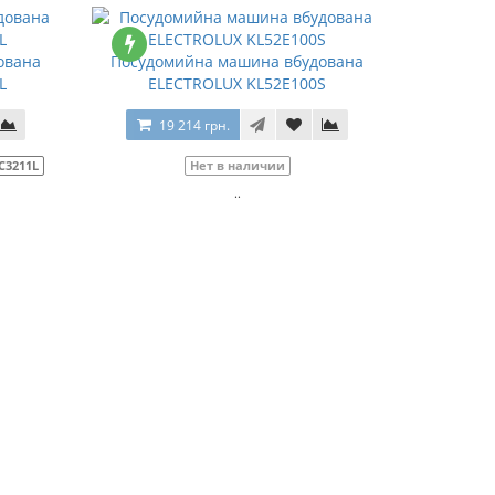
ована
Посудомийна машина вбудована
L
ELECTROLUX KL52E100S
19 214 грн.
C3211L
Нет в наличии
..