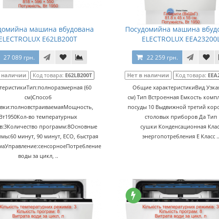
домийна машина вбудована
Посудомийна машина вбуд
ELECTROLUX E62LB200T
ELECTROLUX EEA23200
27 089 грн.
22 259 грн.
в наличии
Код товара:
E62LB200T
Нет в наличии
Код товара:
EEA
теристикиТип:полноразмерная (60
Общие характеристикиВид Узкая
см)Способ
см) Тип Встроенная Емкость комп
овки:полновстраиваемаяМощность,
посуды 10 Выдвижной третий кор
Вт1950Кол-во температурных
столовых приборов Да Тип
в:3Количество программ:8Основные
сушки Конденсационная Клас
мы:60 минут, 90 минут, ECO, быстрая
энергопотребления E Класс .
маУправление:сенсорноеПотребление
воды за цикл, ..