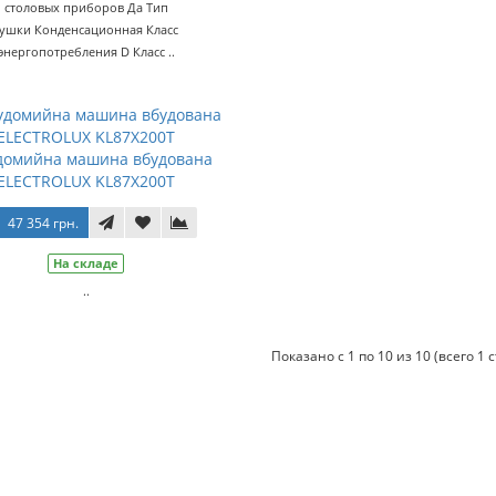
столовых приборов Да Тип
сушки Конденсационная Класс
энергопотребления D Класс ..
домийна машина вбудована
ELECTROLUX KL87X200T
47 354 грн.
На складе
..
Показано с 1 по 10 из 10 (всего 1 