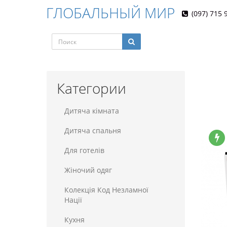
ГЛОБАЛЬНЫЙ МИР
(097) 715 
Категории
Дитяча кімната
Дитяча спальня
Для готелiв
Жіночий одяг
Колекція Код Незламної
Нації
Кухня