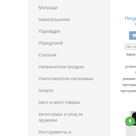
Матраци
Посу
Наматрацники
Пiдковдри
Передпокій
Нет 
Спальня
Харак
Увлажнители воздуха
устан
Уничтожители насекомых
режимо
програм
Халати
програм
Авто и мото товары
Аксессуары и уход за
оружием
Инструменты и