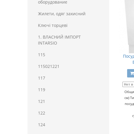
оборудование
Жилети, одяг захисний
Ключі торцеві
1. ВЛАСНИЙ ІМПОРТ
INTARSIO
115
Посу
115021221
117
Нет в
119
Общие
см) Т
121
посуд
122
124