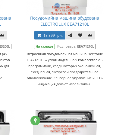
ована
Посудомийна машина вбудована
L
ELECTROLUX EEA71210L
18 899 грн.
23200L
На складе
Код товара:
EEA71210L
 (45
Встроенная посудомоечная машина Electrolux
лектов
EEA71210L – узкая модель на 9 комплектов с 5
об для
программами, среди которых экономичная,
ежедневная, экспресс и предварительное
с
ополаскивание. Сенсорное управление и LED-
.
индикация делают использован..