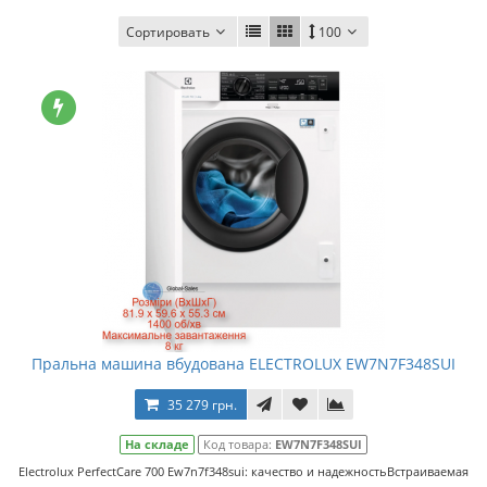
Сортировать
100
Пральна машина вбудована ELECTROLUX EW7N7F348SUI
35 279 грн.
На складе
Код товара:
EW7N7F348SUI
Electrolux PerfectCare 700 Ew7n7f348sui: качество и надежностьВстраиваемая