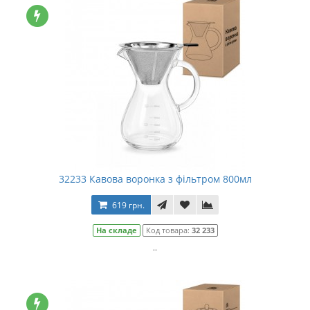
32233 Кавова воронка з фільтром 800мл
619 грн.
На складе
Код товара:
32 233
..