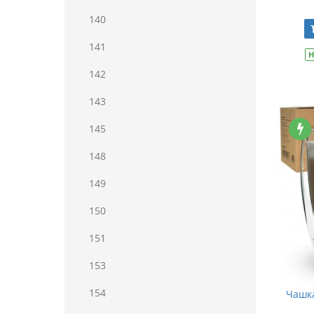
140
141
Н
142
143
145
148
149
150
151
153
154
Чашка