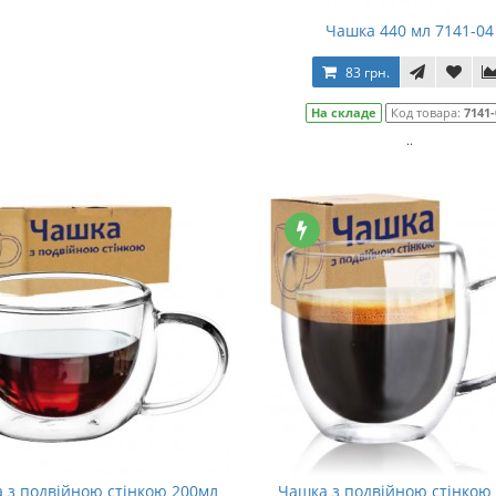
Чашка 440 мл 7141-04
83 грн.
На складе
Код товара:
7141-
..
 з подвійною стінкою 200мл
Чашка з подвійною стінкою