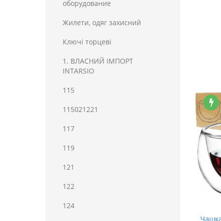
оборудование
Жилети, одяг захисний
Ключі торцеві
1. ВЛАСНИЙ ІМПОРТ
INTARSIO
115
115021221
117
119
121
122
124
Чашка