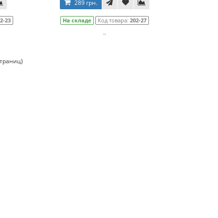
289 грн.
2-23
На складе
Код товара:
202-27
..
страниц)