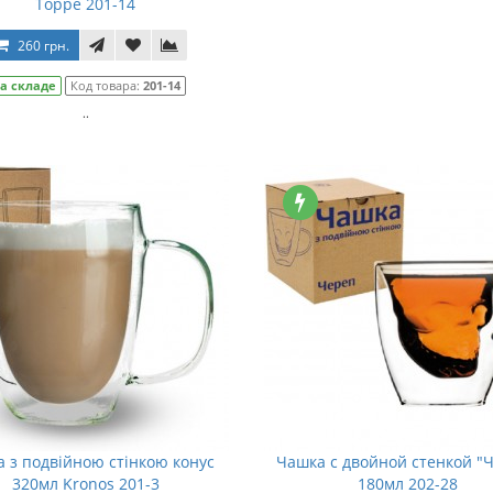
Торре 201-14
260 грн.
а складе
Код товара:
201-14
..
 з подвійною стінкою конус
Чашка с двойной стенкой "
320мл Kronos 201-3
180мл 202-28