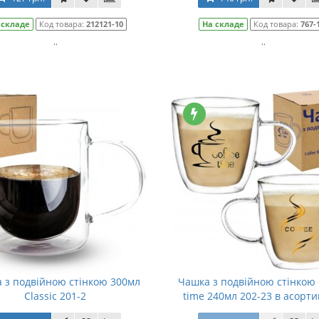
 складе
Код товара:
212121-10
На складе
Код товара:
767-
..
..
 з подвійною стінкою 300мл
Чашка з подвійною стінкою 
Classic 201-2
time 240мл 202-23 в асорти