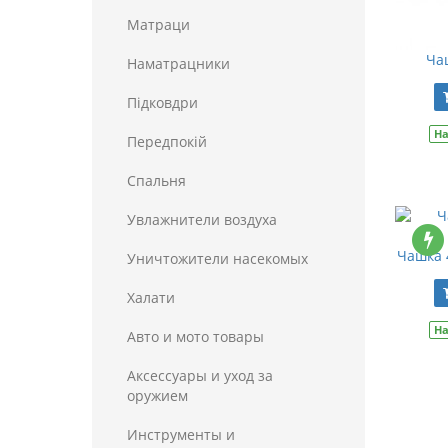
Матраци
Ча
Наматрацники
Пiдковдри
На
Передпокій
Спальня
Увлажнители воздуха
Чашка 
Уничтожители насекомых
Халати
На
Авто и мото товары
Аксессуары и уход за
оружием
Инструменты и