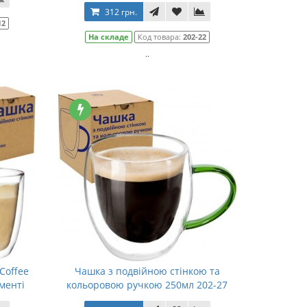
312 грн.
12
На складе
Код товара:
202-22
..
Coffee
Чашка з подвійною стінкою та
менті
кольоровою ручкою 250мл 202-27