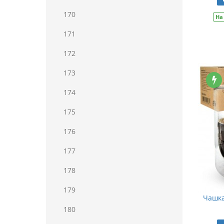
170
На
171
172
173
174
175
176
177
178
179
Чашка
180