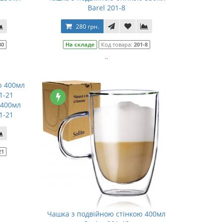
Barel 201-8
280 грн.
30
На складе
Код товара:
201-8
..
 400мл
1-21
21
Чашка з подвійною стінкою 400мл