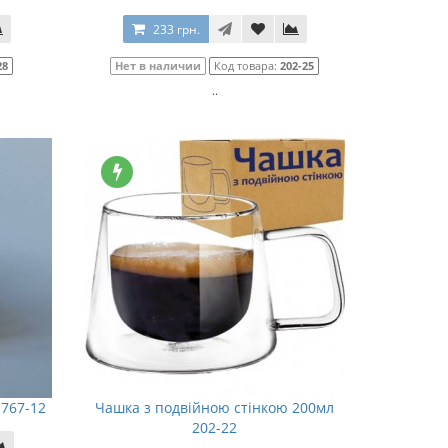
233 грн.
28
Нет в наличии
Код товара:
202-25
..
 767-12
Чашка з подвійною стінкою 200мл
202-22