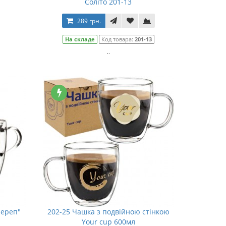
Соліто 201-13
289 грн.
На складе
Код товара:
201-13
..
Череп"
202-25 Чашка з подвійною стінкою
Your cup 600мл