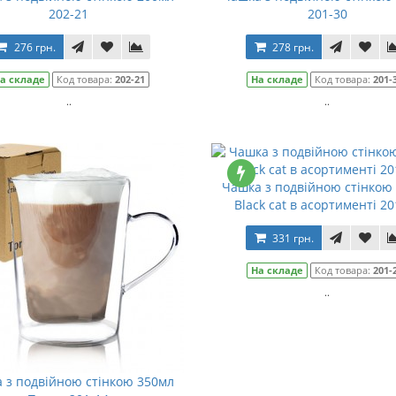
202-21
201-30
276 грн.
278 грн.
а складе
Код товара:
202-21
На складе
Код товара:
201-
..
..
Чашка з подвійною стінкою
Black cat в асортименті 20
331 грн.
На складе
Код товара:
201-
..
 з подвійною стінкою 350мл