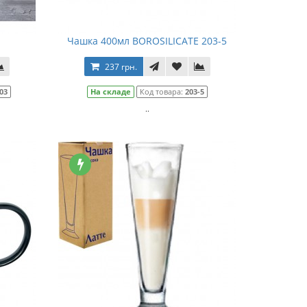
Чашка 400мл BOROSILICATE 203-5
237 грн.
03
На складе
Код товара:
203-5
..