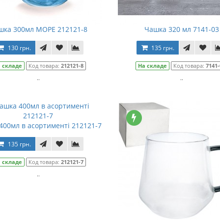
шка 300мл МОРЕ 212121-8
Чашка 320 мл 7141-03
130 грн.
135 грн.
 складе
Код товара:
212121-8
На складе
Код товара:
7141-
..
..
400мл в асортименті 212121-7
135 грн.
 складе
Код товара:
212121-7
..