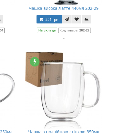
Чашка висока Латте 440мл 202-29
251 грн.
04
На складе
Код товара:
202-29
..
 250мл
Чашка з подвійною стінкою 350мл