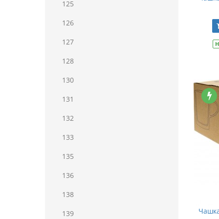
125
126
127
Н
128
130
131
132
133
135
136
138
Чашка
139