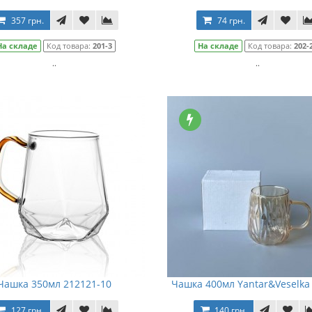
357 грн.
74 грн.
На складе
Код товара:
201-3
На складе
Код товара:
202-
..
..
Чашка 350мл 212121-10
Чашка 400мл Yantar&Veselka
127 грн.
140 грн.