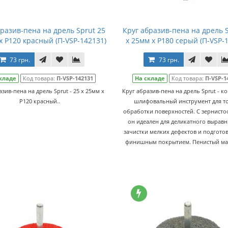
бразив-пена на дрель Sprut 25
Круг абразив-пена на дрель S
x P120 красный (П-VSP-142131)
x 25мм x P180 серый (П-VSP-
73 грн.
73 грн.
кладе
Код товара:
П-VSP-142131
На складе
Код товара:
П-VSP-1
азив-пена на дрель Sprut - 25 x 25мм x
Круг абразив-пена на дрель Sprut - 
P120 красный..
шлифовальный инструмент для т
обработки поверхностей. С зернисто
он идеален для деликатного выравн
зачистки мелких дефектов и подгото
финишным покрытием. Пенистый мат