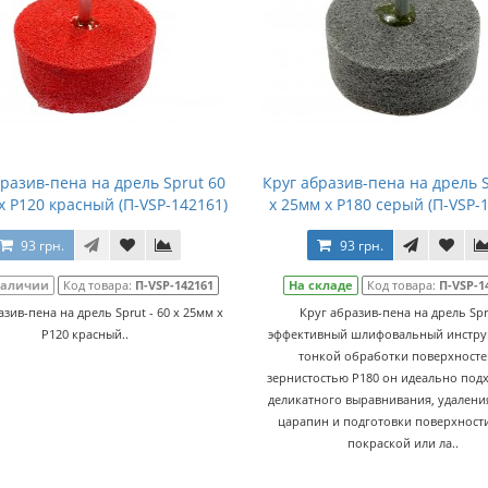
бразив-пена на дрель Sprut 60
Круг абразив-пена на дрель S
x P120 красный (П-VSP-142161)
x 25мм x P180 серый (П-VSP-
93 грн.
93 грн.
наличии
Код товара:
П-VSP-142161
На складе
Код товара:
П-VSP-1
азив-пена на дрель Sprut - 60 x 25мм x
Круг абразив-пена на дрель Spr
P120 красный..
эффективный шлифовальный инстру
тонкой обработки поверхносте
зернистостью P180 он идеально подх
деликатного выравнивания, удалени
царапин и подготовки поверхност
покраской или ла..