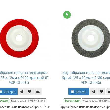
 абразив-пена на платформе
Круг абразив-пена на плат
125 x 12мм x P120 красный (П-
Sprut 125 x 12мм x P180 сер
VSP-131141)
VSP-131142)
224 грн.
224 грн.
кладе
Код товара:
П-VSP-131141
На складе
Код товара:
П-VSP-1
азив-пена на платформе Sprut - 125 x
Круг абразив-пена на платформе Spru