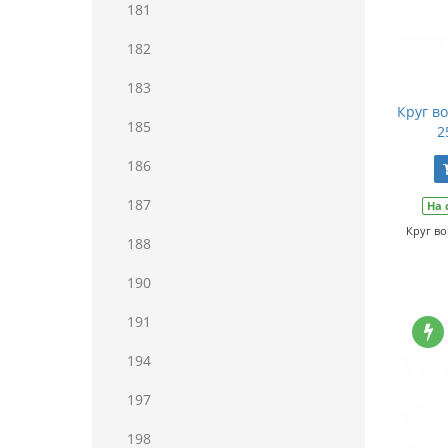
181
182
183
Круг в
185
2
186
187
На 
Круг во
188
190
191
194
197
198