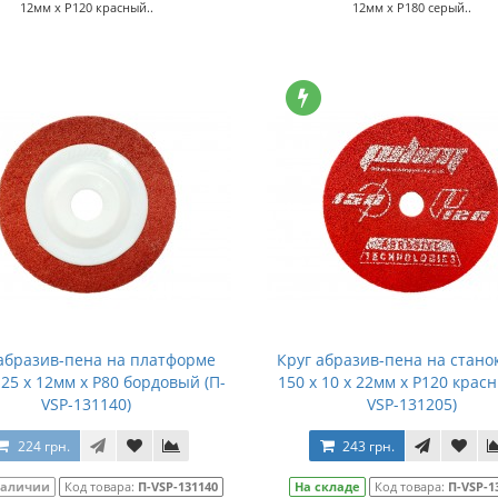
12мм x P120 красный..
12мм x P180 серый..
 абразив-пена на платформе
Круг абразив-пена на станок
125 x 12мм x P80 бордовый (П-
150 x 10 x 22мм x P120 красн
VSP-131140)
VSP-131205)
224 грн.
243 грн.
наличии
Код товара:
П-VSP-131140
На складе
Код товара:
П-VSP-1