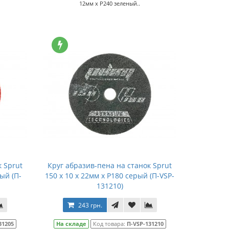
12мм x P240 зеленый..
 Sprut
Круг абразив-пена на станок Sprut
ый (П-
150 x 10 x 22мм x P180 серый (П-VSP-
131210)
243 грн.
31205
На складе
Код товара:
П-VSP-131210