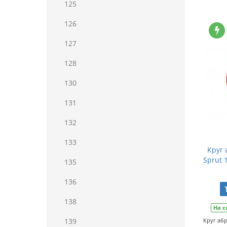
125
126
127
128
130
131
132
133
Круг
Sprut 
135
136
138
На с
139
Круг абр