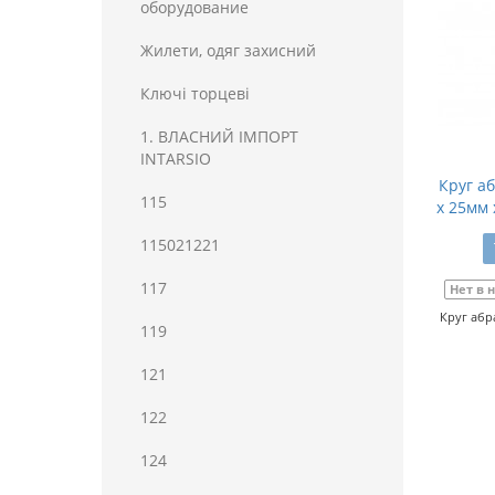
оборудование
Жилети, одяг захисний
Ключі торцеві
1. ВЛАСНИЙ ІМПОРТ
INTARSIO
Круг а
115
x 25мм 
115021221
117
Нет в 
Круг абр
119
121
122
124