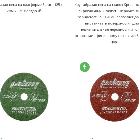
азив-пена на платформе Sprut - 125 x
Круг абразив-пена на станок Sprut - н
12мм x P80 бордовый..
шлифовальных и зачистных работ на 
зернистостью P120 он позволяет де
выравнивать поверхности, уда
незначительные неровности и го
основание к финишному покрытию б
цар..