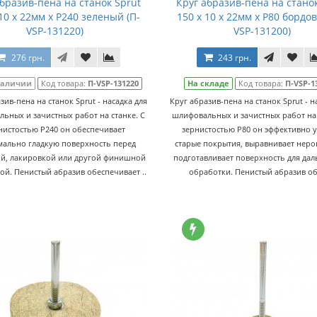
абразив-пена на станок Sprut
Круг абразив-пена на станок
 10 x 22мм x P240 зеленый (П-
150 x 10 x 22мм x P80 бордо
VSP-131220)
VSP-131200)
276 грн.
243 грн.
наличии
Код товара:
П-VSP-131220
На складе
Код товара:
П-VSP-1
зив-пена на станок Sprut - насадка для
Круг абразив-пена на станок Sprut - н
ьных и зачистных работ на станке. С
шлифовальных и зачистных работ на 
нистостью P240 он обеспечивает
зернистостью P80 он эффективно у
мально гладкую поверхность перед
старые покрытия, выравнивает неро
й, лакировкой или другой финишной
подготавливает поверхность для да
ой. Пенистый абразив обеспечивает ..
обработки. Пенистый абразив об