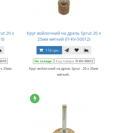
ut 20 x
Круг войлочний на дрель Sprut 20 x
10)
25мм мягкий (П-KV-50012)
116 грн.
0010
На складе
Код товара:
П-KV-50012
 x 25мм
Круг войлочний на дрель Sprut - 20 x 25мм
мягкий..