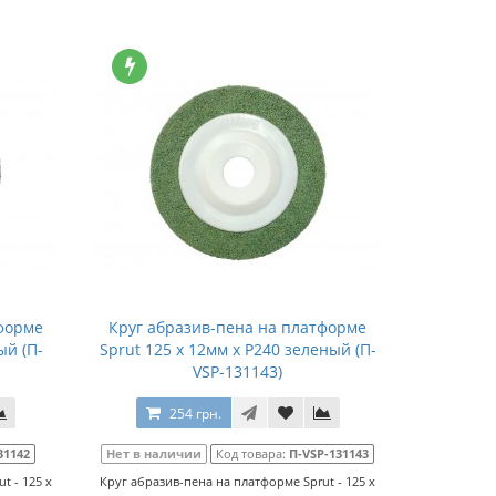
форме
Круг абразив-пена на платформе
ый (П-
Sprut 125 x 12мм x P240 зеленый (П-
VSP-131143)
254 грн.
31142
Нет в наличии
Код товара:
П-VSP-131143
t - 125 x
Круг абразив-пена на платформе Sprut - 125 x