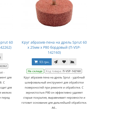
prut 60
Круг абразив-пена на дрель Sprut 60
142262)
x 25мм x P80 бордовый (П-VSP-
142160)
93 грн.
42262
На складе
Код товара:
П-VSP-142160
ut -
мент для
Круг абразив-пена на дрель Sprut - удобный
й. С
шлифовальный инструмент для обработки
одит для
поверхностей при ремонте и обработке. С
я мелких
зернистостью P80 он эффективно удаляет
и перед
старые покрытия, выравнивает неровности и
готовит основание для дальнейшей обработки.
Аб..