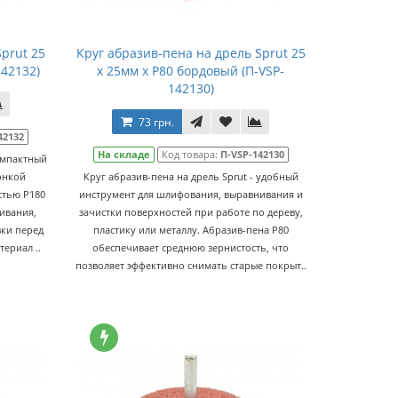
prut 25
Круг абразив-пена на дрель Sprut 25
142132)
x 25мм x P80 бордовый (П-VSP-
142130)
73 грн.
42132
На складе
Код товара:
П-VSP-142130
компактный
онкой
Круг абразив-пена на дрель Sprut - удобный
стью P180
инструмент для шлифования, выравнивания и
ивания,
зачистки поверхностей при работе по дереву,
вки перед
пластику или металлу. Абразив-пена P80
ериал ..
обеспечивает среднюю зернистость, что
позволяет эффективно снимать старые покрыт..