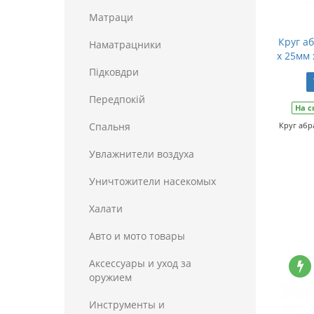
Матраци
Круг а
Наматрацники
x 25мм 
Пiдковдри
Передпокій
На с
Спальня
Круг абр
Увлажнители воздуха
Уничтожители насекомых
Халати
Авто и мото товары
Аксессуары и уход за
оружием
Инструменты и