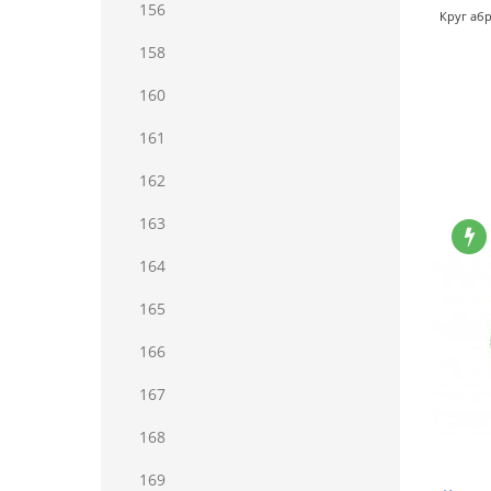
156
Круг абр
158
160
161
162
163
164
165
166
167
168
169