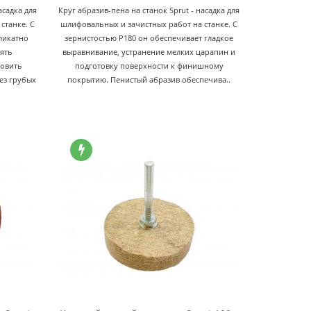
асадка для
Круг абразив-пена на станок Sprut - насадка для
станке. С
шлифовальных и зачистных работ на станке. С
ликатно
зернистостью P180 он обеспечивает гладкое
лять
выравнивание, устранение мелких царапин и
товить
подготовку поверхности к финишному
ез грубых
покрытию. Пенистый абразив обеспечива..