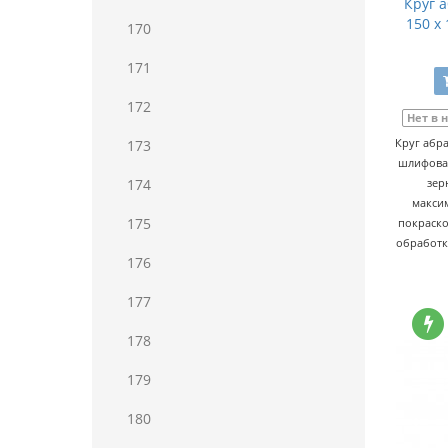
Круг 
150 x
170
171
172
Нет в 
Круг абра
173
шлифовал
174
зер
макси
175
покраско
обработк
176
177
178
179
180