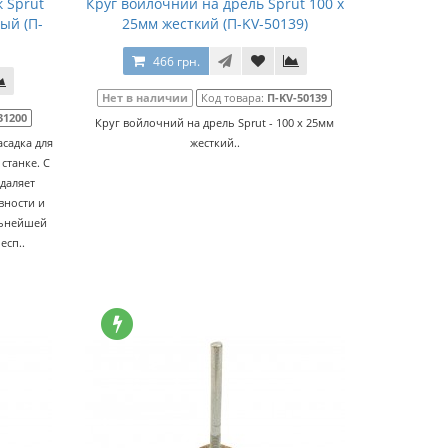
 Sprut
Круг войлочний на дрель Sprut 100 x
вый (П-
25мм жесткий (П-KV-50139)
466 грн.
Нет в наличии
Код товара:
П-KV-50139
31200
Круг войлочний на дрель Sprut - 100 x 25мм
асадка для
жесткий..
станке. С
даляет
вности и
льнейшей
есп..