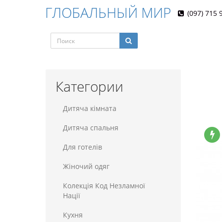
ГЛОБАЛЬНЫЙ МИР
(097) 715 
Категории
Дитяча кімната
Дитяча спальня
Для готелiв
Жіночий одяг
Колекція Код Незламної
Нації
Кухня