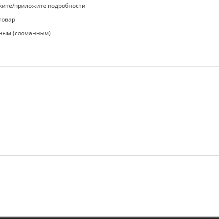
жите/приложите подробности
товар
вным (сломанным)