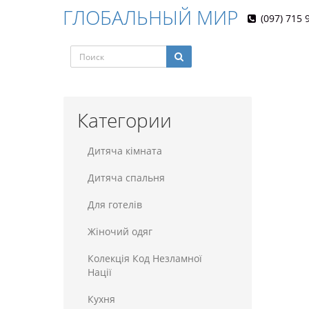
ГЛОБАЛЬНЫЙ МИР
(097) 715 
Категории
Дитяча кімната
Дитяча спальня
Для готелiв
Жіночий одяг
Колекція Код Незламної
Нації
Кухня