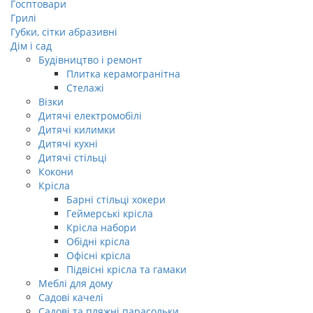
Госптовари
Грилі
Губки, сітки абразивні
Дім і сад
Будівництво і ремонт
Плитка керамогранітна
Стелажі
Візки
Дитячі електромобілі
Дитячі килимки
Дитячі кухні
Дитячі стільці
Кокони
Крісла
Барні стільці хокери
Геймерські крісла
Крісла набори
Обідні крісла
Офісні крісла
Підвісні крісла та гамаки
Меблі для дому
Садові качелі
Садові та пляжні парасольки