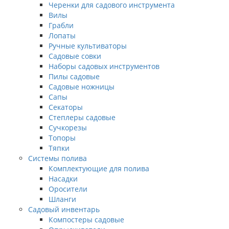
Черенки для садового инструмента
Вилы
Грабли
Лопаты
Ручные культиваторы
Садовые совки
Наборы садовых инструментов
Пилы садовые
Садовые ножницы
Сапы
Секаторы
Степлеры садовые
Сучкорезы
Топоры
Тяпки
Системы полива
Комплектующие для полива
Насадки
Оросители
Шланги
Садовый инвентарь
Компостеры садовые