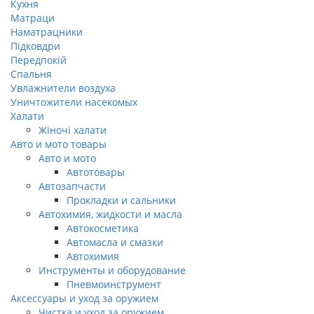
Кухня
Матраци
Наматрацники
Пiдковдри
Передпокій
Спальня
Увлажнители воздуха
Уничтожители насекомых
Халати
Жіночі халати
Авто и мото товары
Авто и мото
Автотовары
Автозапчасти
Прокладки и сальники
Автохимия, жидкости и масла
Автокосметика
Автомасла и смазки
Автохимия
Инструменты и оборудование
Пневмоинструмент
Аксессуары и уход за оружием
Чистка и уход за оружием