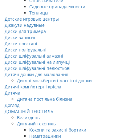
Опрыскиватели
Садовые принадлежности
Теплицы
Детские игровые центры
Джакузи надувные
Диски для тримера
Диски зачисні
Диски повстяні
Диски полірувальні
Диски шліфувальні алмазні
Диски шліфувальні на липучці
Диски шліфувальні пелюсткові
Дитячі дошки для малювання
Дитячі мольберти і магнітні дошки
Дитячі комп'ютерні крісла
Дитяча
Дитяча постільна білизна
Догляд
ДОМАШНІЙ ТЕКСТИЛЬ
Великдень
Дитячий текстиль
Кокони та захисні бортики
Наматрацники