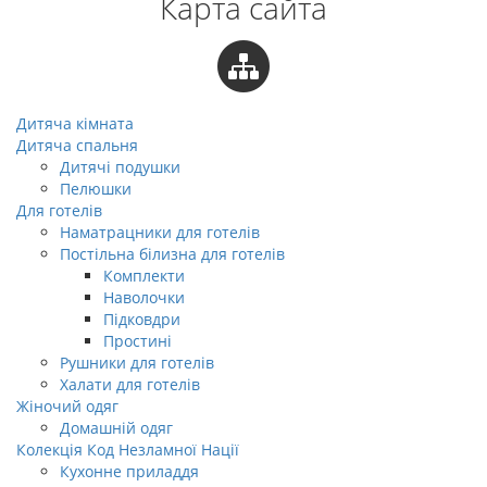
Карта сайта
Дитяча кімната
Дитяча спальня
Дитячі подушки
Пелюшки
Для готелiв
Наматрацники для готелів
Постiльна бiлизна для готелів
Комплекти
Наволочки
Підковдри
Простині
Рушники для готелів
Халати для готелів
Жіночий одяг
Домашній одяг
Колекція Код Незламної Нації
Кухонне приладдя