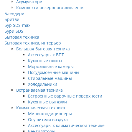
Акумулятори
Комплекти резервного живлення
Блендери
Бритви
Бур SDS-max
Бури SDS
Бытовая техника
Бытовая техника, интерьер
Большая бытовая техника
Аксессуары к ВПТ
Кухонные плиты
Морозильные камеры
Посудомоечные машины
Стиральные машины
Холодильники
Встраиваемая техника
Встроенные варочные поверхности
Кухонные вытяжки
Климатическая техника
Мини-кондиционеры
Осушители воздуха
Аксессуары к климатической технике
Вентиляторы