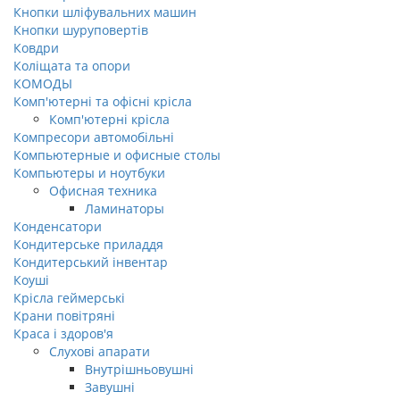
Кнопки шліфувальних машин
Кнопки шуруповертів
Ковдри
Коліщата та опори
КОМОДЫ
Комп'ютерні та офісні крісла
Комп'ютерні крісла
Компресори автомобільні
Компьютерные и офисные столы
Компьютеры и ноутбуки
Офисная техника
Ламинаторы
Конденсатори
Кондитерське приладдя
Кондитерський інвентар
Коуші
Крісла геймерські
Крани повітряні
Краса і здоров'я
Слухові апарати
Внутрішньовушні
Завушні