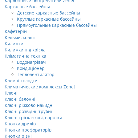
Карбоновые обогреватели Zenet
Каркасные бассейны
Детские каркасные бассейны
Круглые каркасные бассейны
Прямоугольные каркасные бассейны
Кафетерій
Кельми, ковші
Килимки
Килимки під крісла
Кліматична техніка
Водонагрівач
Кондиціонер
Тепловентилятор
Клемні колодки
Климатические комплексы Zenet
Ключі
Ключі балонні
Ключі ріжково-накидні
Ключі розвідні, трубні
Ключі тріскачкові, воротки
Кнопки дрилів
Кнопки префораторів
Кнопки різні