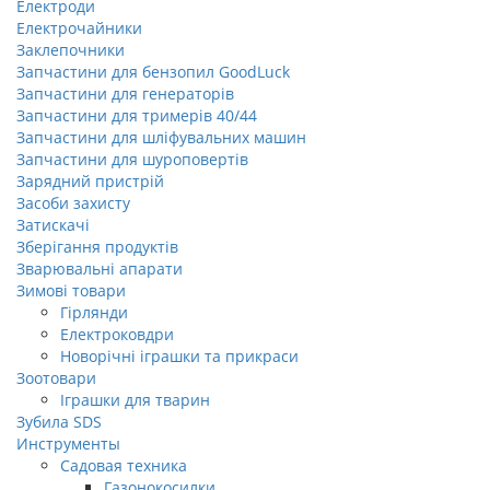
Електроди
Електрочайники
Заклепочники
Запчастини для бензопил GoodLuck
Запчастини для генераторів
Запчастини для тримерів 40/44
Запчастини для шліфувальних машин
Запчастини для шуроповертів
Зарядний пристрій
Засоби захисту
Затискачі
Зберігання продуктів
Зварювальні апарати
Зимові товари
Гірлянди
Електроковдри
Новорічні іграшки та прикраси
Зоотовари
Іграшки для тварин
Зубила SDS
Инструменты
Садовая техника
Газонокосилки