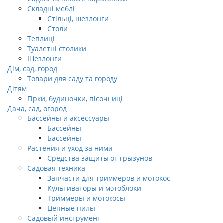
Складні меблі
Стільці, шезлонги
Столи
Теплиці
Туалетні столики
Шезлонги
Дім, сад, город
Товари для саду та городу
Дітям
Гірки, будиночки, пісочниці
Дача, сад, огород
Бассейны и аксессуары
Бассейны
Бассейны
Растения и уход за ними
Средства защиты от грызунов
Садовая техника
Запчасти для триммеров и мотокос
Культиваторы и мотоблоки
Триммеры и мотокосы
Цепные пилы
Садовый инструмент