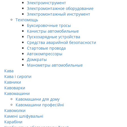
Электроинструмент
Электромонтажное оборудование
Электромонтажный инструмент
Техпомощь
Буксировочные тросы
Канистры автомобильные
Пускозарядные устройства
Средства аварийной безопасности
Стартовые провода
Автокомпрессоры
Домкраты
Манометры автомобильные
Кава
Кава і сиропи
Кавники
Кавоварки
Кавомашини
Кавомашини для дому
Кавомашини професійні
Кавомолки
Камені шліфувальні
Карабіни