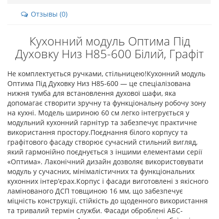
Отзывы (0)
Кухонний модуль Оптима Під
Духовку Низ Н85-600 Білий, Графіт
Не комплектується ручками, стільницею!Кухонний модуль
Оптима Під Духовку Низ Н85-600 — це спеціалізована
нижня тумба для встановлення духової шафи, яка
допомагає створити зручну та функціональну робочу зону
на кухні. Модель шириною 60 см легко інтегрується у
модульний кухонний гарнітур та забезпечує практичне
використання простору.Поєднання білого корпусу та
графітового фасаду створює сучасний стильний вигляд,
який гармонійно поєднується з іншими елементами серії
«Оптима». Лаконічний дизайн дозволяє використовувати
модуль у сучасних, мінімалістичних та функціональних
кухонних інтер’єрах.Корпус і фасади виготовлені з якісного
ламінованого ДСП товщиною 16 мм, що забезпечує
міцність конструкції, стійкість до щоденного використання
та тривалий термін служби. Фасади оброблені АБС-