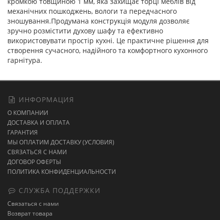
кромкою товщиною 1 мм, яка захищає торці меблів від
механічних пошкоджень, вологи та передчасного
зношування.Продумана конструкція модуля дозволяє
зручно розмістити духову шафу та ефективно
використовувати простір кухні. Це практичне рішення для
створення сучасного, надійного та комфортного кухонного
гарнітура.
ИНФОРМАЦИЯ
О КОМПАНИИ
ДОСТАВКА И ОПЛАТА
ГАРАНТИЯ
МЫ ОПЛАТИМ ДОСТАВКУ (УСЛОВИЯ)
СВЯЗАТЬСЯ С НАМИ
ДОГОВОР ОФЕРТЫ
ПОЛИТИКА КОНФИДЕНЦИАЛЬНОСТИ
СЛУЖБА ПОДДЕРЖКИ
Связаться с нами
Возврат товара