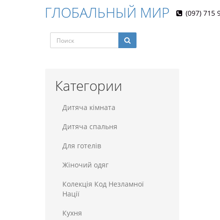
ГЛОБАЛЬНЫЙ МИР
(097) 715 
Категории
Дитяча кімната
Дитяча спальня
Для готелiв
Жіночий одяг
Колекція Код Незламної
Нації
Кухня