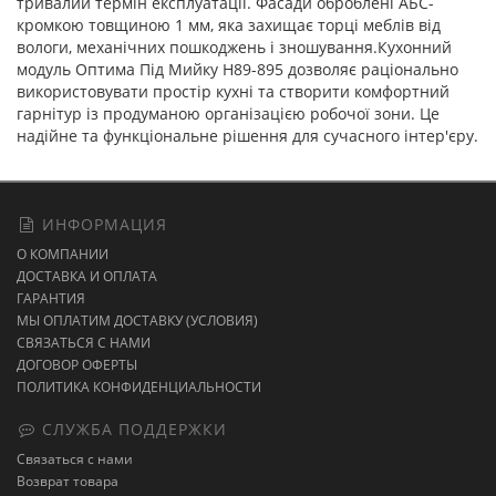
тривалий термін експлуатації. Фасади оброблені АБС-
кромкою товщиною 1 мм, яка захищає торці меблів від
вологи, механічних пошкоджень і зношування.Кухонний
модуль Оптима Під Мийку Н89-895 дозволяє раціонально
використовувати простір кухні та створити комфортний
гарнітур із продуманою організацією робочої зони. Це
надійне та функціональне рішення для сучасного інтер'єру.
ИНФОРМАЦИЯ
О КОМПАНИИ
ДОСТАВКА И ОПЛАТА
ГАРАНТИЯ
МЫ ОПЛАТИМ ДОСТАВКУ (УСЛОВИЯ)
СВЯЗАТЬСЯ С НАМИ
ДОГОВОР ОФЕРТЫ
ПОЛИТИКА КОНФИДЕНЦИАЛЬНОСТИ
СЛУЖБА ПОДДЕРЖКИ
Связаться с нами
Возврат товара