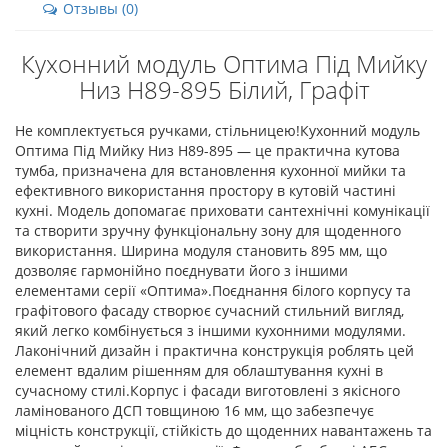
Отзывы (0)
Кухонний модуль Оптима Під Мийку
Низ Н89-895 Білий, Графіт
Не комплектується ручками, стільницею!Кухонний модуль
Оптима Під Мийку Низ Н89-895 — це практична кутова
тумба, призначена для встановлення кухонної мийки та
ефективного використання простору в кутовій частині
кухні. Модель допомагає приховати сантехнічні комунікації
та створити зручну функціональну зону для щоденного
використання. Ширина модуля становить 895 мм, що
дозволяє гармонійно поєднувати його з іншими
елементами серії «Оптима».Поєднання білого корпусу та
графітового фасаду створює сучасний стильний вигляд,
який легко комбінується з іншими кухонними модулями.
Лаконічний дизайн і практична конструкція роблять цей
елемент вдалим рішенням для облаштування кухні в
сучасному стилі.Корпус і фасади виготовлені з якісного
ламінованого ДСП товщиною 16 мм, що забезпечує
міцність конструкції, стійкість до щоденних навантажень та